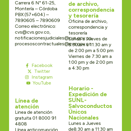
Carrera 6 N° 61-25,
de archivo,
Montería – Córdoba
correspondencia
PBX:(57+604) –
y tesorería
7890605 – 7890609
Oficina de archivo,
Correo electrónico:
correspondencia y
cvs@cvs.gov.co,
tesorería
notificacionesjudiciales@cvs.gov.co,
Lunes a Jueves de
procesoscontractuales@cvs.gov.co
8:30 am a 11:30 am y
de 2:00 pm a 5:00 pm
Viernes de 7:30 am a
1:00 pm y de 2:00 pm
Facebook
a 4:30 pm
Twitter
Instagram
YouTube
Horario -
Expedición de
SUNL-
Línea de
Salvoconductos
atención
Únicos
Linea de atención
Nacionales
gratuita 01 8000 91
Lunes a Jueves
4808
de8:30 am a 11:30 am
Línea anticorrupción