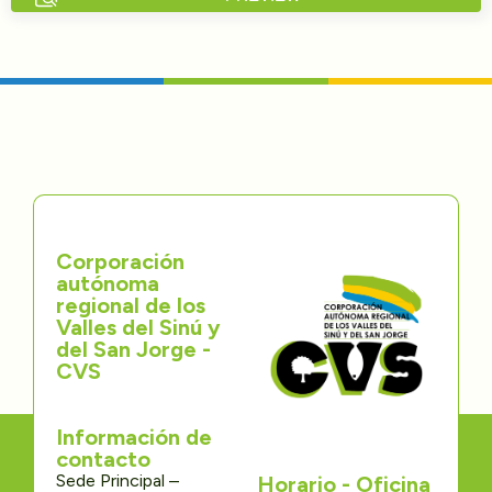
Directorios
Transparencia
Servcio al Ciudadano
Participa
Corporación
Trámites y Servicios
autónoma
regional de los
Contáctenos
Valles del Sinú y
del San Jorge -
CVS
Información de
contacto
Sede Principal –
Horario - Oficina