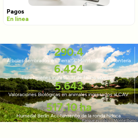
Pagos
En linea
292.4
Árboles Sembrados en Tierralta, Montelíbano y Montería
6.516
Especímenes ingresaron de fauna silvestre.
5.723
Valoraciones Biológicas en animales ingresados al CAV.
524.47
 ha
Humedal Berlín Acotamiento de la ronda hídrica.