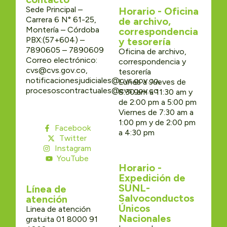
Sede Principal –
Horario - Oficina
Carrera 6 N° 61-25,
de archivo,
Montería – Córdoba
correspondencia
PBX:(57+604) –
y tesorería
7890605 – 7890609
Oficina de archivo,
Correo electrónico:
correspondencia y
cvs@cvs.gov.co,
tesorería
notificacionesjudiciales@cvs.gov.co,
Lunes a Jueves de
procesoscontractuales@cvs.gov.co
8:30 am a 11:30 am y
de 2:00 pm a 5:00 pm
Viernes de 7:30 am a
1:00 pm y de 2:00 pm
Facebook
a 4:30 pm
Twitter
Instagram
YouTube
Horario -
Expedición de
SUNL-
Línea de
Salvoconductos
atención
Únicos
Linea de atención
Nacionales
gratuita 01 8000 91