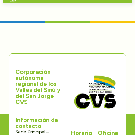
Directorios
Transparencia
Servcio al Ciudadano
Participa
Corporación
Trámites y Servicios
autónoma
regional de los
Contáctenos
Valles del Sinú y
del San Jorge -
CVS
Información de
contacto
Sede Principal –
Horario - Oficina