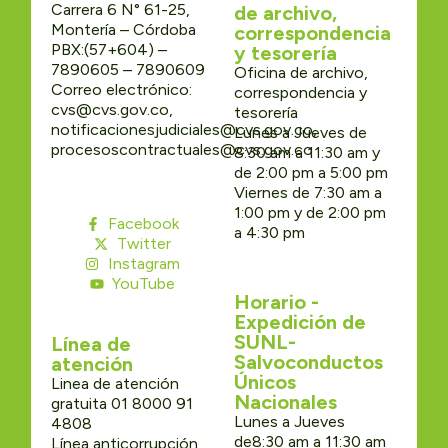
Carrera 6 N° 61-25,
de archivo,
Montería – Córdoba
correspondencia
PBX:(57+604) –
y tesorería
7890605 – 7890609
Oficina de archivo,
Correo electrónico:
correspondencia y
cvs@cvs.gov.co,
tesorería
notificacionesjudiciales@cvs.gov.co,
Lunes a Jueves de
procesoscontractuales@cvs.gov.co
8:30 am a 11:30 am y
de 2:00 pm a 5:00 pm
Viernes de 7:30 am a
1:00 pm y de 2:00 pm
Facebook
a 4:30 pm
Twitter
Instagram
YouTube
Horario -
Expedición de
SUNL-
Línea de
Salvoconductos
atención
Únicos
Linea de atención
Nacionales
gratuita 01 8000 91
Lunes a Jueves
4808
de8:30 am a 11:30 am
Línea anticorrupción