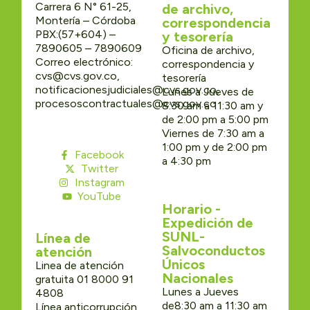
Carrera 6 N° 61-25,
de archivo,
Montería – Córdoba
correspondencia
PBX:(57+604) –
y tesorería
7890605 – 7890609
Oficina de archivo,
Correo electrónico:
correspondencia y
cvs@cvs.gov.co,
tesorería
notificacionesjudiciales@cvs.gov.co,
Lunes a Jueves de
procesoscontractuales@cvs.gov.co
8:30 am a 11:30 am y
de 2:00 pm a 5:00 pm
Viernes de 7:30 am a
1:00 pm y de 2:00 pm
Facebook
a 4:30 pm
Twitter
Instagram
YouTube
Horario -
Expedición de
SUNL-
Línea de
Salvoconductos
atención
Únicos
Linea de atención
Nacionales
gratuita 01 8000 91
Lunes a Jueves
4808
de8:30 am a 11:30 am
Línea anticorrupción