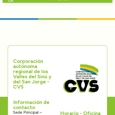
Directorios
Transparencia
Servcio al Ciudadano
Participa
Corporación
Trámites y Servicios
autónoma
regional de los
Contáctenos
Valles del Sinú y
del San Jorge -
CVS
Información de
contacto
Sede Principal –
Horario - Oficina