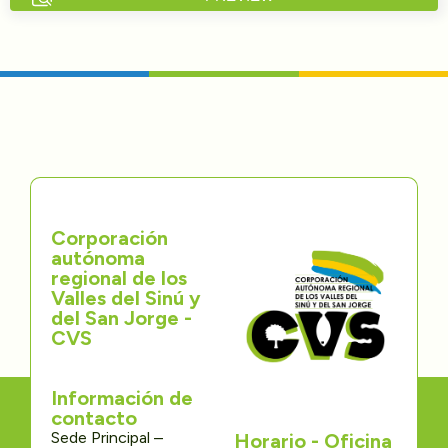
Directorios
Transparencia
Servcio al Ciudadano
Participa
Corporación
Trámites y Servicios
autónoma
regional de los
Contáctenos
Valles del Sinú y
del San Jorge -
CVS
Información de
contacto
Sede Principal –
Horario - Oficina