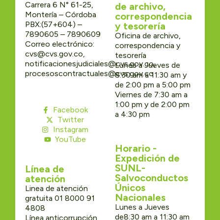
Carrera 6 N° 61-25,
de archivo,
Montería – Córdoba
correspondencia
PBX:(57+604) –
y tesorería
7890605 – 7890609
Oficina de archivo,
Correo electrónico:
correspondencia y
cvs@cvs.gov.co,
tesorería
notificacionesjudiciales@cvs.gov.co,
Lunes a Jueves de
procesoscontractuales@cvs.gov.co
8:30 am a 11:30 am y
de 2:00 pm a 5:00 pm
Viernes de 7:30 am a
1:00 pm y de 2:00 pm
Facebook
a 4:30 pm
Twitter
Instagram
YouTube
Horario -
Expedición de
SUNL-
Línea de
Salvoconductos
atención
Únicos
Linea de atención
Nacionales
gratuita 01 8000 91
Lunes a Jueves
4808
de8:30 am a 11:30 am
Línea anticorrupción