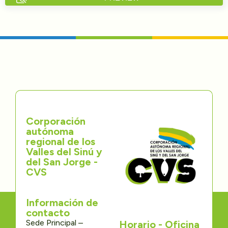
Directorios
Transparencia
Servcio al Ciudadano
Participa
Corporación
Trámites y Servicios
autónoma
regional de los
Contáctenos
Valles del Sinú y
del San Jorge -
CVS
Información de
contacto
Sede Principal –
Horario - Oficina