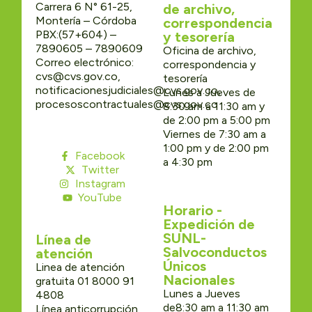
Carrera 6 N° 61-25,
de archivo,
Montería – Córdoba
correspondencia
PBX:(57+604) –
y tesorería
7890605 – 7890609
Oficina de archivo,
Correo electrónico:
correspondencia y
cvs@cvs.gov.co,
tesorería
notificacionesjudiciales@cvs.gov.co,
Lunes a Jueves de
procesoscontractuales@cvs.gov.co
8:30 am a 11:30 am y
de 2:00 pm a 5:00 pm
Viernes de 7:30 am a
1:00 pm y de 2:00 pm
Facebook
a 4:30 pm
Twitter
Instagram
YouTube
Horario -
Expedición de
SUNL-
Línea de
Salvoconductos
atención
Únicos
Linea de atención
Nacionales
gratuita 01 8000 91
Lunes a Jueves
4808
de8:30 am a 11:30 am
Línea anticorrupción