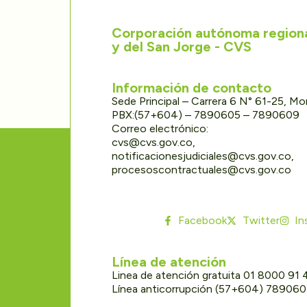
Corporación autónoma regional
y del San Jorge - CVS
Información de contacto
Sede Principal – Carrera 6 N° 61-25, M
PBX:(57+604) – 7890605 – 7890609
Correo electrónico:
cvs@cvs.gov.co,
notificacionesjudiciales@cvs.gov.co,
procesoscontractuales@cvs.gov.co
Facebook
Twitter
In
Línea de atención
Linea de atención gratuita 01 8000 91
Línea anticorrupción (57+604) 78906