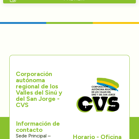
Directorios
Transparencia
Servcio al Ciudadano
Participa
Corporación
Trámites y Servicios
autónoma
regional de los
Contáctenos
Valles del Sinú y
del San Jorge -
CVS
Información de
contacto
Sede Principal –
Horario - Oficina