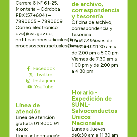
Carrera 6 N° 61-25,
de archivo,
Montería – Córdoba
correspondencia
PBX:(57+604) –
y tesorería
7890605 – 7890609
Oficina de archivo,
Correo electrónico:
correspondencia y
cvs@cvs.gov.co,
tesorería
notificacionesjudiciales@cvs.gov.co,
Lunes a Jueves de
procesoscontractuales@cvs.gov.co
8:30 am a 11:30 am y
de 2:00 pm a 5:00 pm
Viernes de 7:30 am a
1:00 pm y de 2:00 pm
Facebook
a 4:30 pm
Twitter
Instagram
YouTube
Horario -
Expedición de
SUNL-
Línea de
Salvoconductos
atención
Únicos
Linea de atención
Nacionales
gratuita 01 8000 91
Lunes a Jueves
4808
de8:30 am a 11:30 am
Línea anticorrupción