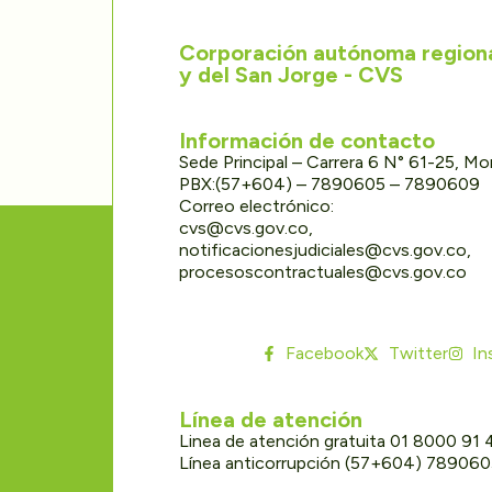
Corporación autónoma regional
y del San Jorge - CVS
Información de contacto
Sede Principal – Carrera 6 N° 61-25, M
PBX:(57+604) – 7890605 – 7890609
Correo electrónico:
cvs@cvs.gov.co,
notificacionesjudiciales@cvs.gov.co,
procesoscontractuales@cvs.gov.co
Facebook
Twitter
In
Línea de atención
Linea de atención gratuita 01 8000 91
Línea anticorrupción (57+604) 78906