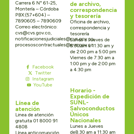
Carrera 6 N° 61-25,
de archivo,
Montería – Córdoba
correspondencia
PBX:(57+604) –
y tesorería
7890605 – 7890609
Oficina de archivo,
Correo electrónico:
correspondencia y
cvs@cvs.gov.co,
tesorería
notificacionesjudiciales@cvs.gov.co,
Lunes a Jueves de
procesoscontractuales@cvs.gov.co
8:30 am a 11:30 am y
de 2:00 pm a 5:00 pm
Viernes de 7:30 am a
1:00 pm y de 2:00 pm
Facebook
a 4:30 pm
Twitter
Instagram
YouTube
Horario -
Expedición de
SUNL-
Línea de
Salvoconductos
atención
Únicos
Linea de atención
Nacionales
gratuita 01 8000 91
Lunes a Jueves
4808
de8:30 am a 11:30 am
Línea anticorrupción