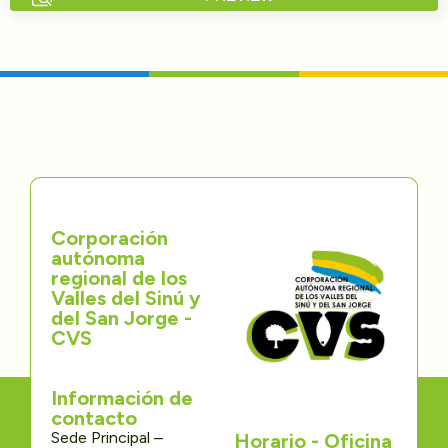
Directorios
Transparencia
Servcio al Ciudadano
Participa
Corporación
Trámites y Servicios
autónoma
regional de los
Contáctenos
Valles del Sinú y
del San Jorge -
CVS
Información de
contacto
Sede Principal –
Horario - Oficina