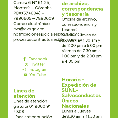
Carrera 6 N° 61-25,
de archivo,
Montería – Córdoba
correspondencia
PBX:(57+604) –
y tesorería
7890605 – 7890609
Oficina de archivo,
Correo electrónico:
correspondencia y
cvs@cvs.gov.co,
tesorería
notificacionesjudiciales@cvs.gov.co,
Lunes a Jueves de
procesoscontractuales@cvs.gov.co
8:30 am a 11:30 am y
de 2:00 pm a 5:00 pm
Viernes de 7:30 am a
1:00 pm y de 2:00 pm
Facebook
a 4:30 pm
Twitter
Instagram
YouTube
Horario -
Expedición de
SUNL-
Línea de
Salvoconductos
atención
Únicos
Linea de atención
Nacionales
gratuita 01 8000 91
Lunes a Jueves
4808
de8:30 am a 11:30 am
Línea anticorrupción