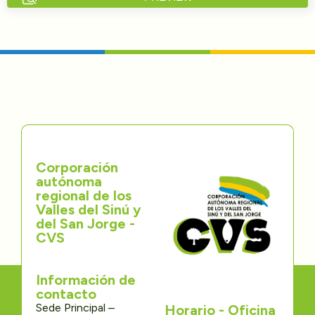
Directorios
Transparencia
Servcio al Ciudadano
Participa
Corporación
Trámites y Servicios
autónoma
regional de los
Contáctenos
Valles del Sinú y
del San Jorge -
CVS
Información de
contacto
Sede Principal –
Horario - Oficina