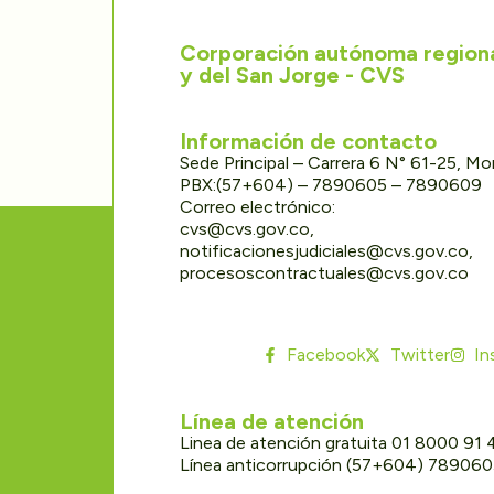
Corporación autónoma regional
y del San Jorge - CVS
Información de contacto
Sede Principal – Carrera 6 N° 61-25, M
PBX:(57+604) – 7890605 – 7890609
Correo electrónico:
cvs@cvs.gov.co,
notificacionesjudiciales@cvs.gov.co,
procesoscontractuales@cvs.gov.co
Facebook
Twitter
In
Línea de atención
Linea de atención gratuita 01 8000 91
Línea anticorrupción (57+604) 78906