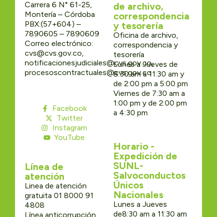
Carrera 6 N° 61-25,
de archivo,
Montería – Córdoba
correspondencia
PBX:(57+604) –
y tesorería
7890605 – 7890609
Oficina de archivo,
Correo electrónico:
correspondencia y
cvs@cvs.gov.co,
tesorería
notificacionesjudiciales@cvs.gov.co,
Lunes a Jueves de
procesoscontractuales@cvs.gov.co
8:30 am a 11:30 am y
de 2:00 pm a 5:00 pm
Viernes de 7:30 am a
1:00 pm y de 2:00 pm
Facebook
a 4:30 pm
Twitter
Instagram
YouTube
Horario -
Expedición de
SUNL-
Línea de
Salvoconductos
atención
Únicos
Linea de atención
Nacionales
gratuita 01 8000 91
Lunes a Jueves
4808
de8:30 am a 11:30 am
Línea anticorrupción