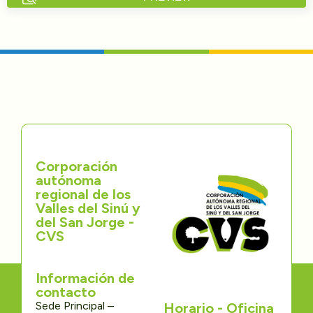
Directorios
Transparencia
Servcio al Ciudadano
Participa
Corporación
Trámites y Servicios
autónoma
regional de los
Contáctenos
Valles del Sinú y
del San Jorge -
CVS
Información de
contacto
Sede Principal –
Horario - Oficina