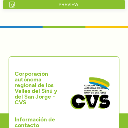
PREVIEW
Directorios
Transparencia
Servcio al Ciudadano
Participa
Trámites y Servicios
Corporación
autónoma
Contáctenos
regional de los
Valles del Sinú y
del San Jorge -
CVS
Información de
contacto