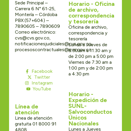
Sede Principal –
Horario - Oficina
Carrera 6 N° 61-25,
de archivo,
Montería – Córdoba
correspondencia
PBX:(57+604) –
y tesorería
7890605 – 7890609
Oficina de archivo,
Correo electrónico:
correspondencia y
cvs@cvs.gov.co,
tesorería
notificacionesjudiciales@cvs.gov.co,
Lunes a Jueves de
procesoscontractuales@cvs.gov.co
8:30 am a 11:30 am y
de 2:00 pm a 5:00 pm
Viernes de 7:30 am a
1:00 pm y de 2:00 pm
Facebook
a 4:30 pm
Twitter
Instagram
YouTube
Horario -
Expedición de
SUNL-
Línea de
Salvoconductos
atención
Únicos
Linea de atención
Nacionales
gratuita 01 8000 91
Lunes a Jueves
4808