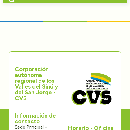
Directorios
Transparencia
Servcio al Ciudadano
Participa
Corporación
Trámites y Servicios
autónoma
regional de los
Contáctenos
Valles del Sinú y
del San Jorge -
CVS
Información de
contacto
Sede Principal –
Horario - Oficina