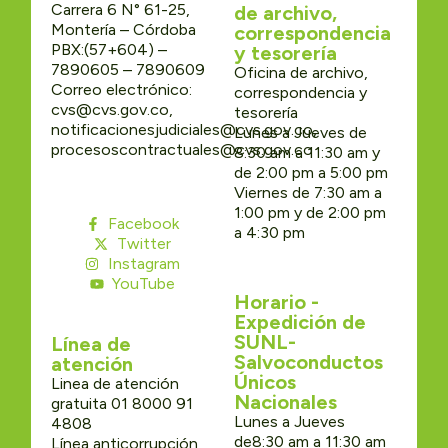
Carrera 6 N° 61-25,
de archivo,
Montería – Córdoba
correspondencia
PBX:(57+604) –
y tesorería
7890605 – 7890609
Oficina de archivo,
Correo electrónico:
correspondencia y
cvs@cvs.gov.co,
tesorería
notificacionesjudiciales@cvs.gov.co,
Lunes a Jueves de
procesoscontractuales@cvs.gov.co
8:30 am a 11:30 am y
de 2:00 pm a 5:00 pm
Viernes de 7:30 am a
1:00 pm y de 2:00 pm
Facebook
a 4:30 pm
Twitter
Instagram
YouTube
Horario -
Expedición de
SUNL-
Línea de
Salvoconductos
atención
Únicos
Linea de atención
Nacionales
gratuita 01 8000 91
Lunes a Jueves
4808
de8:30 am a 11:30 am
Línea anticorrupción