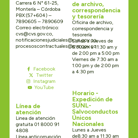
Carrera 6 N° 61-25,
de archivo,
Montería – Córdoba
correspondencia
PBX:(57+604) –
y tesorería
7890605 – 7890609
Oficina de archivo,
Correo electrónico:
correspondencia y
cvs@cvs.gov.co,
tesorería
notificacionesjudiciales@cvs.gov.co,
Lunes a Jueves de
procesoscontractuales@cvs.gov.co
8:30 am a 11:30 am y
de 2:00 pm a 5:00 pm
Viernes de 7:30 am a
1:00 pm y de 2:00 pm
Facebook
a 4:30 pm
Twitter
Instagram
YouTube
Horario -
Expedición de
SUNL-
Línea de
Salvoconductos
atención
Únicos
Linea de atención
Nacionales
gratuita 01 8000 91
Lunes a Jueves
4808
de8:30 am a 11:30 am
Línea anticorrupción