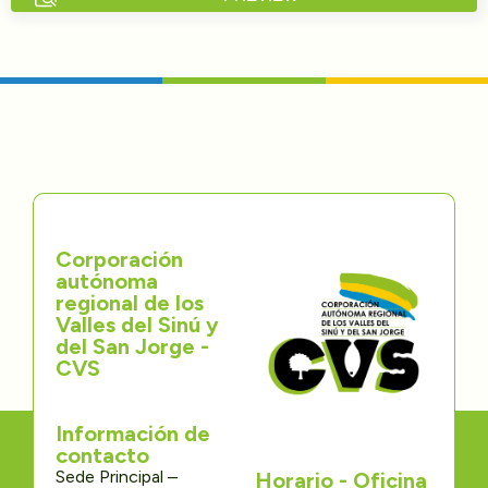
Directorios
Transparencia
Servcio al Ciudadano
Participa
Corporación
Trámites y Servicios
autónoma
regional de los
Contáctenos
Valles del Sinú y
del San Jorge -
CVS
Información de
contacto
Sede Principal –
Horario - Oficina