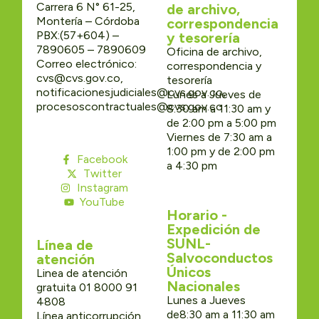
Carrera 6 N° 61-25,
de archivo,
Montería – Córdoba
correspondencia
PBX:(57+604) –
y tesorería
7890605 – 7890609
Oficina de archivo,
Correo electrónico:
correspondencia y
cvs@cvs.gov.co,
tesorería
notificacionesjudiciales@cvs.gov.co,
Lunes a Jueves de
procesoscontractuales@cvs.gov.co
8:30 am a 11:30 am y
de 2:00 pm a 5:00 pm
Viernes de 7:30 am a
1:00 pm y de 2:00 pm
Facebook
a 4:30 pm
Twitter
Instagram
YouTube
Horario -
Expedición de
SUNL-
Línea de
Salvoconductos
atención
Únicos
Linea de atención
Nacionales
gratuita 01 8000 91
Lunes a Jueves
4808
de8:30 am a 11:30 am
Línea anticorrupción