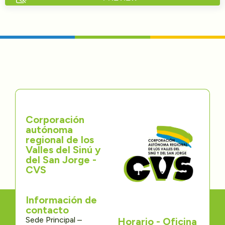
Directorios
Transparencia
Servcio al Ciudadano
Participa
Corporación
Trámites y Servicios
autónoma
regional de los
Contáctenos
Valles del Sinú y
del San Jorge -
CVS
Información de
contacto
Sede Principal –
Horario - Oficina