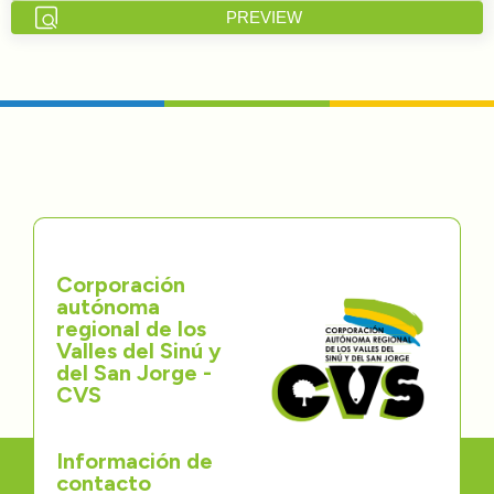
PREVIEW
Directorios
Transparencia
Servcio al Ciudadano
Participa
Trámites y Servicios
Corporación
autónoma
Contáctenos
regional de los
Valles del Sinú y
del San Jorge -
CVS
Información de
contacto