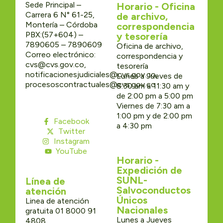
Sede Principal –
Horario - Oficina
Carrera 6 N° 61-25,
de archivo,
Montería – Córdoba
correspondencia
PBX:(57+604) –
y tesorería
7890605 – 7890609
Oficina de archivo,
Correo electrónico:
correspondencia y
cvs@cvs.gov.co,
tesorería
notificacionesjudiciales@cvs.gov.co,
Lunes a Jueves de
procesoscontractuales@cvs.gov.co
8:30 am a 11:30 am y
de 2:00 pm a 5:00 pm
Viernes de 7:30 am a
1:00 pm y de 2:00 pm
Facebook
a 4:30 pm
Twitter
Instagram
YouTube
Horario -
Expedición de
SUNL-
Línea de
Salvoconductos
atención
Únicos
Linea de atención
Nacionales
gratuita 01 8000 91
Lunes a Jueves
4808