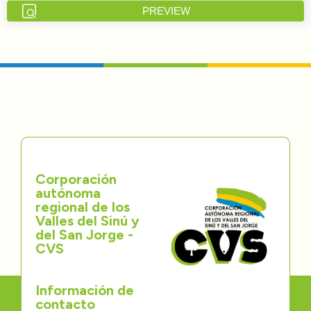
PREVIEW
Directorios
Transparencia
Servcio al Ciudadano
Participa
Trámites y Servicios
Corporación
autónoma
Contáctenos
regional de los
Valles del Sinú y
del San Jorge -
CVS
Información de
contacto