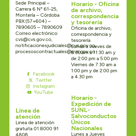
Sede Principal –
Horario - Oficina
Carrera 6 N° 61-25,
de archivo,
Montería – Córdoba
correspondencia
PBX:(57+604) –
y tesorería
7890605 – 7890609
Oficina de archivo,
Correo electrónico:
correspondencia y
cvs@cvs.gov.co,
tesorería
notificacionesjudiciales@cvs.gov.co,
Lunes a Jueves de
procesoscontractuales@cvs.gov.co
8:30 am a 11:30 am y
de 2:00 pm a 5:00 pm
Viernes de 7:30 am a
1:00 pm y de 2:00 pm
Facebook
a 4:30 pm
Twitter
Instagram
YouTube
Horario -
Expedición de
SUNL-
Línea de
Salvoconductos
atención
Únicos
Linea de atención
Nacionales
gratuita 01 8000 91
Lunes a Jueves
4808