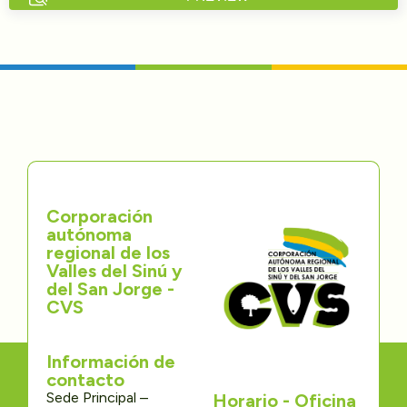
Directorios
Transparencia
Servcio al Ciudadano
Participa
Corporación
Trámites y Servicios
autónoma
regional de los
Contáctenos
Valles del Sinú y
del San Jorge -
CVS
Información de
contacto
Sede Principal –
Horario - Oficina