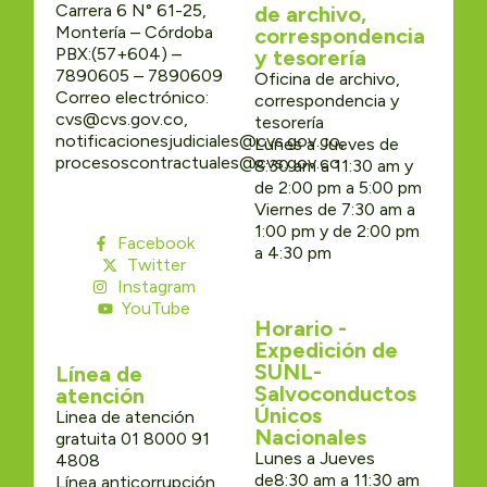
Carrera 6 N° 61-25,
de archivo,
Montería – Córdoba
correspondencia
PBX:(57+604) –
y tesorería
7890605 – 7890609
Oficina de archivo,
Correo electrónico:
correspondencia y
cvs@cvs.gov.co,
tesorería
notificacionesjudiciales@cvs.gov.co,
Lunes a Jueves de
procesoscontractuales@cvs.gov.co
8:30 am a 11:30 am y
de 2:00 pm a 5:00 pm
Viernes de 7:30 am a
1:00 pm y de 2:00 pm
Facebook
a 4:30 pm
Twitter
Instagram
YouTube
Horario -
Expedición de
SUNL-
Línea de
Salvoconductos
atención
Únicos
Linea de atención
Nacionales
gratuita 01 8000 91
Lunes a Jueves
4808
de8:30 am a 11:30 am
Línea anticorrupción