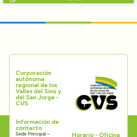
Directorios
Transparencia
Servcio al Ciudadano
Participa
Corporación
Trámites y Servicios
autónoma
regional de los
Contáctenos
Valles del Sinú y
del San Jorge -
CVS
Información de
contacto
Sede Principal –
Horario - Oficina