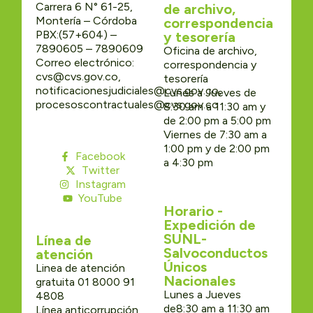
Carrera 6 N° 61-25,
de archivo,
Montería – Córdoba
correspondencia
PBX:(57+604) –
y tesorería
7890605 – 7890609
Oficina de archivo,
Correo electrónico:
correspondencia y
cvs@cvs.gov.co,
tesorería
notificacionesjudiciales@cvs.gov.co,
Lunes a Jueves de
procesoscontractuales@cvs.gov.co
8:30 am a 11:30 am y
de 2:00 pm a 5:00 pm
Viernes de 7:30 am a
1:00 pm y de 2:00 pm
Facebook
a 4:30 pm
Twitter
Instagram
YouTube
Horario -
Expedición de
SUNL-
Línea de
Salvoconductos
atención
Únicos
Linea de atención
Nacionales
gratuita 01 8000 91
Lunes a Jueves
4808
de8:30 am a 11:30 am
Línea anticorrupción