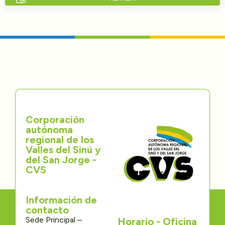
Directorios
Transparencia
Servcio al Ciudadano
Participa
Corporación
Trámites y Servicios
autónoma
regional de los
Contáctenos
Valles del Sinú y
del San Jorge -
CVS
Información de
contacto
Sede Principal –
Horario - Oficina