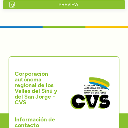
PREVIEW
Directorios
Transparencia
Servcio al Ciudadano
Participa
Trámites y Servicios
Corporación
autónoma
Contáctenos
regional de los
Valles del Sinú y
del San Jorge -
CVS
Información de
contacto