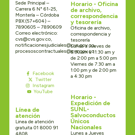
Sede Principal –
Horario - Oficina
Carrera 6 N° 61-25,
de archivo,
Montería – Córdoba
correspondencia
PBX:(57+604) –
y tesorería
7890605 – 7890609
Oficina de archivo,
Correo electrónico:
correspondencia y
cvs@cvs.gov.co,
tesorería
notificacionesjudiciales@cvs.gov.co,
Lunes a Jueves de
procesoscontractuales@cvs.gov.co
8:30 am a 11:30 am y
de 2:00 pm a 5:00 pm
Viernes de 7:30 am a
1:00 pm y de 2:00 pm
Facebook
a 4:30 pm
Twitter
Instagram
YouTube
Horario -
Expedición de
SUNL-
Línea de
Salvoconductos
atención
Únicos
Linea de atención
Nacionales
gratuita 01 8000 91
Lunes a Jueves
4808