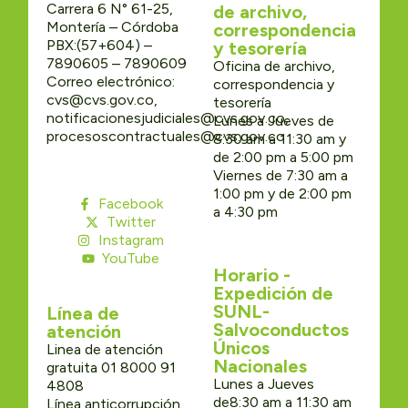
Carrera 6 N° 61-25,
de archivo,
Montería – Córdoba
correspondencia
PBX:(57+604) –
y tesorería
7890605 – 7890609
Oficina de archivo,
Correo electrónico:
correspondencia y
cvs@cvs.gov.co,
tesorería
notificacionesjudiciales@cvs.gov.co,
Lunes a Jueves de
procesoscontractuales@cvs.gov.co
8:30 am a 11:30 am y
de 2:00 pm a 5:00 pm
Viernes de 7:30 am a
1:00 pm y de 2:00 pm
Facebook
a 4:30 pm
Twitter
Instagram
YouTube
Horario -
Expedición de
SUNL-
Línea de
Salvoconductos
atención
Únicos
Linea de atención
Nacionales
gratuita 01 8000 91
Lunes a Jueves
4808
de8:30 am a 11:30 am
Línea anticorrupción