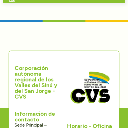
Directorios
Transparencia
Servcio al Ciudadano
Participa
Corporación
Trámites y Servicios
autónoma
regional de los
Contáctenos
Valles del Sinú y
del San Jorge -
CVS
Información de
contacto
Sede Principal –
Horario - Oficina