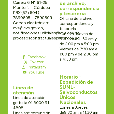
Carrera 6 N° 61-25,
de archivo,
Montería – Córdoba
correspondencia
PBX:(57+604) –
y tesorería
7890605 – 7890609
Oficina de archivo,
Correo electrónico:
correspondencia y
cvs@cvs.gov.co,
tesorería
notificacionesjudiciales@cvs.gov.co,
Lunes a Jueves de
procesoscontractuales@cvs.gov.co
8:30 am a 11:30 am y
de 2:00 pm a 5:00 pm
Viernes de 7:30 am a
1:00 pm y de 2:00 pm
Facebook
a 4:30 pm
Twitter
Instagram
YouTube
Horario -
Expedición de
SUNL-
Línea de
Salvoconductos
atención
Únicos
Linea de atención
Nacionales
gratuita 01 8000 91
Lunes a Jueves
4808
de8:30 am a 11:30 am
Línea anticorrupción