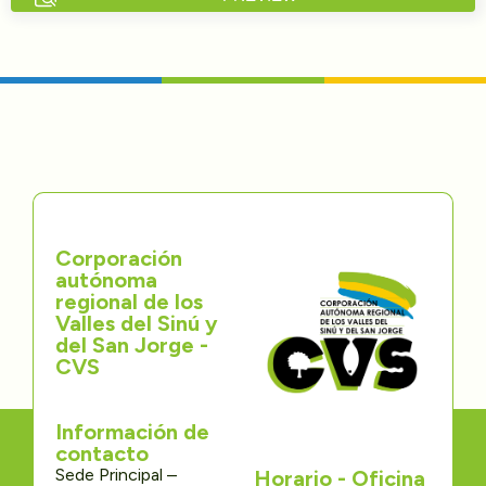
Directorios
Transparencia
Servcio al Ciudadano
Participa
Corporación
Trámites y Servicios
autónoma
regional de los
Contáctenos
Valles del Sinú y
del San Jorge -
CVS
Información de
contacto
Sede Principal –
Horario - Oficina