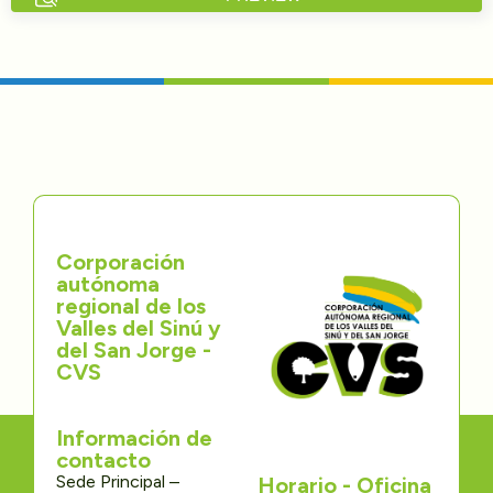
Directorios
Transparencia
Servcio al Ciudadano
Participa
Corporación
Trámites y Servicios
autónoma
regional de los
Contáctenos
Valles del Sinú y
del San Jorge -
CVS
Información de
contacto
Sede Principal –
Horario - Oficina