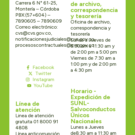
Carrera 6 N° 61-25,
de archivo,
Montería – Córdoba
correspondencia
PBX:(57+604) –
y tesorería
7890605 – 7890609
Oficina de archivo,
Correo electrónico:
correspondencia y
cvs@cvs.gov.co,
tesorería
notificacionesjudiciales@cvs.gov.co,
Lunes a Jueves de
procesoscontractuales@cvs.gov.co
8:30 am a 11:30 am y
de 2:00 pm a 5:00 pm
Viernes de 7:30 am a
1:00 pm y de 2:00 pm
Facebook
a 4:30 pm
Twitter
Instagram
YouTube
Horario -
Expedición de
SUNL-
Línea de
Salvoconductos
atención
Únicos
Linea de atención
Nacionales
gratuita 01 8000 91
Lunes a Jueves
4808
de8:30 am a 11:30 am
Línea anticorrupción