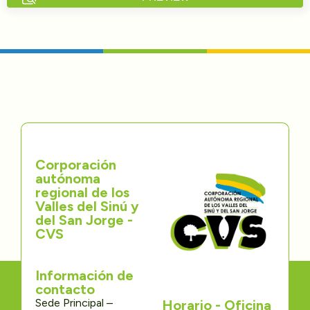
Directorios
Transparencia
Servcio al Ciudadano
Participa
Corporación
Trámites y Servicios
autónoma
regional de los
Contáctenos
Valles del Sinú y
del San Jorge -
CVS
Información de
contacto
Sede Principal –
Horario - Oficina