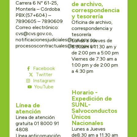
Carrera 6 N° 61-25,
de archivo,
Montería – Córdoba
correspondencia
PBX:(57+604) –
y tesorería
7890605 – 7890609
Oficina de archivo,
Correo electrónico:
correspondencia y
cvs@cvs.gov.co,
tesorería
notificacionesjudiciales@cvs.gov.co,
Lunes a Jueves de
procesoscontractuales@cvs.gov.co
8:30 am a 11:30 am y
de 2:00 pm a 5:00 pm
Viernes de 7:30 am a
1:00 pm y de 2:00 pm
Facebook
a 4:30 pm
Twitter
Instagram
YouTube
Horario -
Expedición de
SUNL-
Línea de
Salvoconductos
atención
Únicos
Linea de atención
Nacionales
gratuita 01 8000 91
Lunes a Jueves
4808
de8:30 am a 11:30 am
Línea anticorrupción