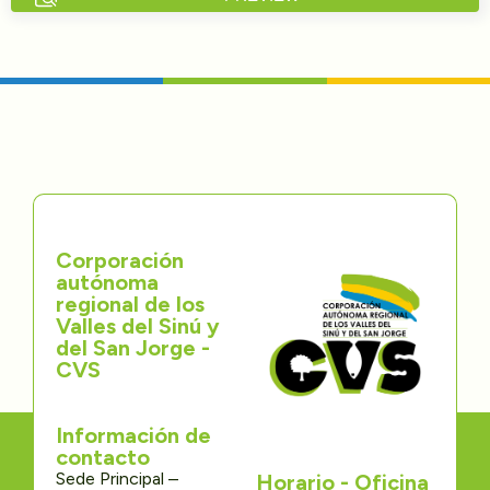
Directorios
Transparencia
Servcio al Ciudadano
Participa
Corporación
Trámites y Servicios
autónoma
regional de los
Contáctenos
Valles del Sinú y
del San Jorge -
CVS
Información de
contacto
Sede Principal –
Horario - Oficina