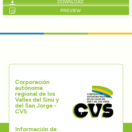
DOWNLOAD
Directorios
PREVIEW
Transparencia
Servcio al Ciudadano
Participa
Trámites y Servicios
Corporación
Contáctenos
autónoma
regional de los
Valles del Sinú y
del San Jorge -
CVS
Información de