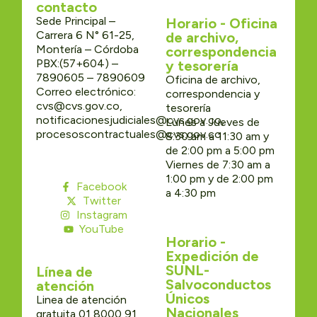
contacto
Sede Principal –
Horario - Oficina
Carrera 6 N° 61-25,
de archivo,
Montería – Córdoba
correspondencia
PBX:(57+604) –
y tesorería
7890605 – 7890609
Oficina de archivo,
Correo electrónico:
correspondencia y
cvs@cvs.gov.co,
tesorería
notificacionesjudiciales@cvs.gov.co,
Lunes a Jueves de
procesoscontractuales@cvs.gov.co
8:30 am a 11:30 am y
de 2:00 pm a 5:00 pm
Viernes de 7:30 am a
1:00 pm y de 2:00 pm
Facebook
a 4:30 pm
Twitter
Instagram
YouTube
Horario -
Expedición de
SUNL-
Línea de
Salvoconductos
atención
Únicos
Linea de atención
Nacionales
gratuita 01 8000 91