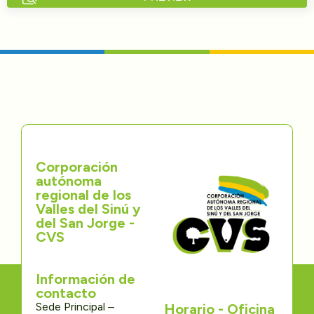
Directorios
Transparencia
Servcio al Ciudadano
Participa
Corporación
Trámites y Servicios
autónoma
regional de los
Contáctenos
Valles del Sinú y
del San Jorge -
CVS
Información de
contacto
Sede Principal –
Horario - Oficina