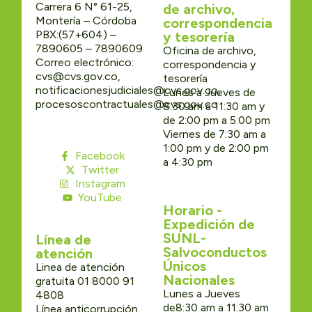
Carrera 6 N° 61-25,
de archivo,
Montería – Córdoba
correspondencia
PBX:(57+604) –
y tesorería
7890605 – 7890609
Oficina de archivo,
Correo electrónico:
correspondencia y
cvs@cvs.gov.co,
tesorería
notificacionesjudiciales@cvs.gov.co,
Lunes a Jueves de
procesoscontractuales@cvs.gov.co
8:30 am a 11:30 am y
de 2:00 pm a 5:00 pm
Viernes de 7:30 am a
1:00 pm y de 2:00 pm
Facebook
a 4:30 pm
Twitter
Instagram
YouTube
Horario -
Expedición de
SUNL-
Línea de
Salvoconductos
atención
Únicos
Linea de atención
Nacionales
gratuita 01 8000 91
Lunes a Jueves
4808
de8:30 am a 11:30 am
Línea anticorrupción