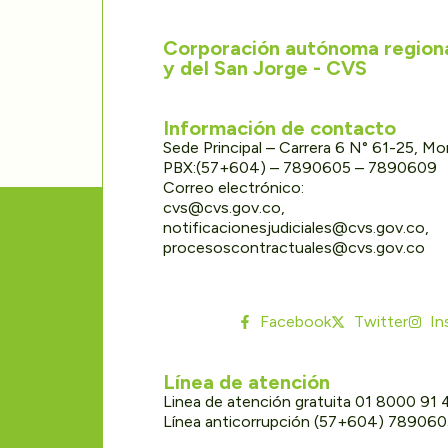
Corporación autónoma regional
y del San Jorge - CVS
Información de contacto
Sede Principal – Carrera 6 N° 61-25, M
PBX:(57+604) – 7890605 – 7890609
Correo electrónico:
cvs@cvs.gov.co,
notificacionesjudiciales@cvs.gov.co,
procesoscontractuales@cvs.gov.co
Facebook
Twitter
In
Línea de atención
Linea de atención gratuita 01 8000 91
Línea anticorrupción (57+604) 78906