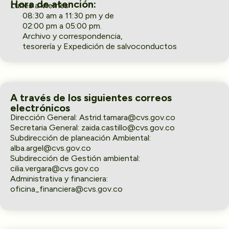
Hora de atención:
Lunes a Viernes
08:30 am a 11:30 pm y de
02:00 pm a 05:00 pm.
Archivo y correspondencia,
tesorería y Expedición de salvoconductos
A través de los siguientes correos
electrónicos
Dirección General: Astrid.tamara@cvs.gov.co
Secretaria General: zaida.castillo@cvs.gov.co
Subdirección de planeación Ambiental:
alba.argel@cvs.gov.co
Subdirección de Gestión ambiental:
cilia.vergara@cvs.gov.co
Administrativa y financiera:
oficina_financiera@cvs.gov.co