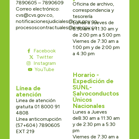
7890605 – 7890609
Oficina de archivo,
Correo electrónico:
correspondencia y
cvs@cvs.gov.co,
tesorería
notificacionesjudiciales@cvs.gov.co,
Lunes a Jueves de
procesoscontractuales@cvs.gov.co
8:30 am a 11:30 am y
de 2:00 pm a 5:00 pm
Viernes de 7:30 am a
1:00 pm y de 2:00 pm
Facebook
a 4:30 pm
Twitter
Instagram
YouTube
Horario -
Expedición de
SUNL-
Línea de
Salvoconductos
atención
Únicos
Linea de atención
Nacionales
gratuita 01 8000 91
Lunes a Jueves
4808
de8:30 am a 11:30 am
Línea anticorrupción
y de 2:30 pm a 5:30
(57+604) 7890605
pm
EXT 219
Viernes de 7:30 am a