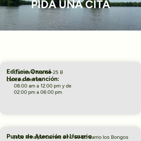
PIDA UNA CITA
Directorios
Transparencia
Servcio al Ciudadano
Participa
Edificio Onomá
Carrera 6 No. 61-25 B
Trámites y Servicios
Hora de atención:
Lunes a Viernes
08:00 am a 12:00 pm y de
Contáctenos
02:00 pm a 06:00 pm.
Punto de Atención al Usuario
Sede Principal Carrera 6 N° 61-25 Barrio los Bongos