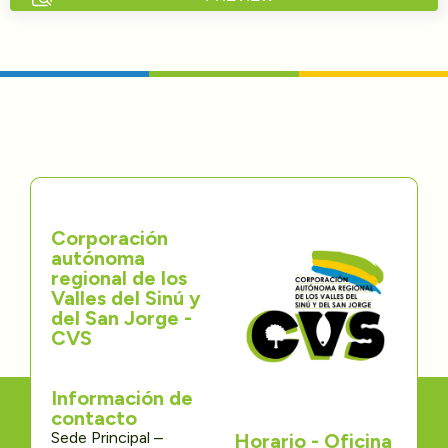
Directorios
Transparencia
Servcio al Ciudadano
Participa
Corporación
Trámites y Servicios
autónoma
regional de los
Contáctenos
Valles del Sinú y
del San Jorge -
CVS
Información de
contacto
Sede Principal –
Horario - Oficina