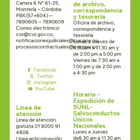
Carrera 6 N° 61-25,
de archivo,
Montería – Córdoba
correspondencia
PBX:(57+604) –
y tesorería
7890605 – 7890609
Oficina de archivo,
Correo electrónico:
correspondencia y
cvs@cvs.gov.co,
tesorería
notificacionesjudiciales@cvs.gov.co,
Lunes a Jueves de
procesoscontractuales@cvs.gov.co
8:30 am a 11:30 am y
de 2:00 pm a 5:00 pm
Viernes de 7:30 am a
1:00 pm y de 2:00 pm
Facebook
a 4:30 pm
Twitter
Instagram
YouTube
Horario -
Expedición de
SUNL-
Línea de
Salvoconductos
atención
Únicos
Linea de atención
Nacionales
gratuita 01 8000 91
Lunes a Jueves
4808
de8:30 am a 11:30 am
Línea anticorrupción