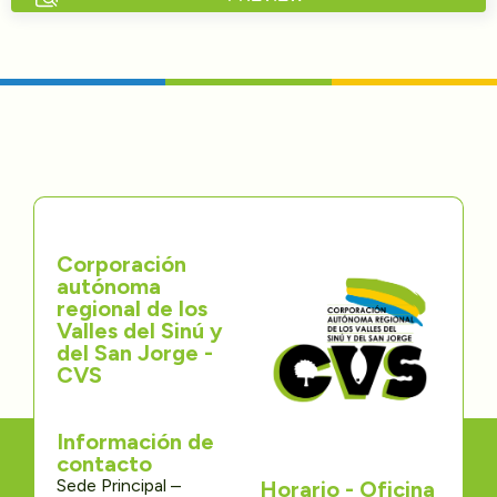
Directorios
Transparencia
Servcio al Ciudadano
Participa
Corporación
Trámites y Servicios
autónoma
regional de los
Contáctenos
Valles del Sinú y
del San Jorge -
CVS
Información de
contacto
Sede Principal –
Horario - Oficina