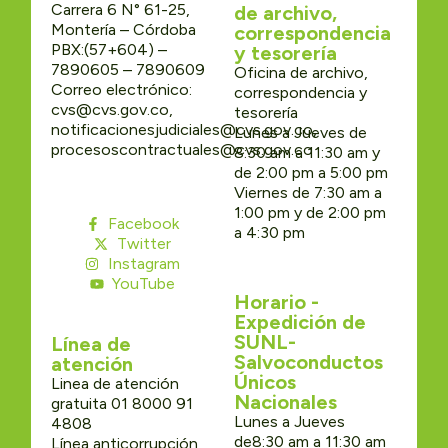
Carrera 6 N° 61-25,
de archivo,
Montería – Córdoba
correspondencia
PBX:(57+604) –
y tesorería
7890605 – 7890609
Oficina de archivo,
Correo electrónico:
correspondencia y
cvs@cvs.gov.co,
tesorería
notificacionesjudiciales@cvs.gov.co,
Lunes a Jueves de
procesoscontractuales@cvs.gov.co
8:30 am a 11:30 am y
de 2:00 pm a 5:00 pm
Viernes de 7:30 am a
1:00 pm y de 2:00 pm
Facebook
a 4:30 pm
Twitter
Instagram
YouTube
Horario -
Expedición de
SUNL-
Línea de
Salvoconductos
atención
Únicos
Linea de atención
Nacionales
gratuita 01 8000 91
Lunes a Jueves
4808
de8:30 am a 11:30 am
Línea anticorrupción