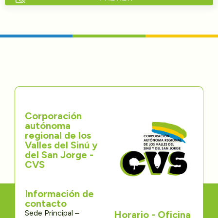
Directorios
Transparencia
Servcio al Ciudadano
Participa
Corporación
Trámites y Servicios
autónoma
regional de los
Contáctenos
Valles del Sinú y
del San Jorge -
CVS
Información de
contacto
Sede Principal –
Horario - Oficina