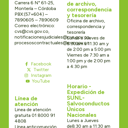
Carrera 6 N° 61-25,
de archivo,
Montería – Córdoba
correspondencia
PBX:(57+604) –
y tesorería
7890605 – 7890609
Oficina de archivo,
Correo electrónico:
correspondencia y
cvs@cvs.gov.co,
tesorería
notificacionesjudiciales@cvs.gov.co,
Lunes a Jueves de
procesoscontractuales@cvs.gov.co
8:30 am a 11:30 am y
de 2:00 pm a 5:00 pm
Viernes de 7:30 am a
1:00 pm y de 2:00 pm
Facebook
a 4:30 pm
Twitter
Instagram
YouTube
Horario -
Expedición de
SUNL-
Línea de
Salvoconductos
atención
Únicos
Linea de atención
Nacionales
gratuita 01 8000 91
Lunes a Jueves
4808
de8:30 am a 11:30 am
Línea anticorrupción