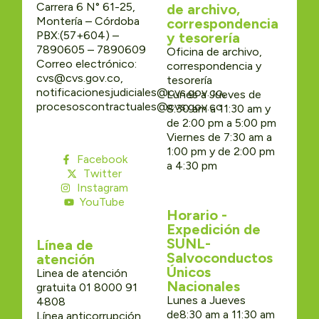
Carrera 6 N° 61-25,
de archivo,
Montería – Córdoba
correspondencia
PBX:(57+604) –
y tesorería
7890605 – 7890609
Oficina de archivo,
Correo electrónico:
correspondencia y
cvs@cvs.gov.co,
tesorería
notificacionesjudiciales@cvs.gov.co,
Lunes a Jueves de
procesoscontractuales@cvs.gov.co
8:30 am a 11:30 am y
de 2:00 pm a 5:00 pm
Viernes de 7:30 am a
1:00 pm y de 2:00 pm
Facebook
a 4:30 pm
Twitter
Instagram
YouTube
Horario -
Expedición de
SUNL-
Línea de
Salvoconductos
atención
Únicos
Linea de atención
Nacionales
gratuita 01 8000 91
Lunes a Jueves
4808
de8:30 am a 11:30 am
Línea anticorrupción