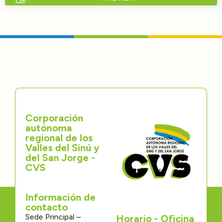
Directorios
Transparencia
Servcio al Ciudadano
Participa
Corporación
Trámites y Servicios
autónoma
regional de los
Contáctenos
Valles del Sinú y
del San Jorge -
CVS
Información de
contacto
Sede Principal –
Horario - Oficina