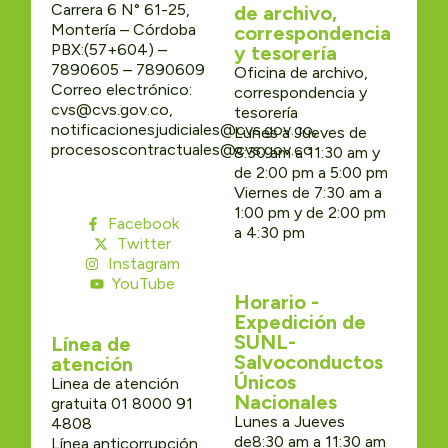
Carrera 6 N° 61-25,
de archivo,
Montería – Córdoba
correspondencia
PBX:(57+604) –
y tesorería
7890605 – 7890609
Oficina de archivo,
Correo electrónico:
correspondencia y
cvs@cvs.gov.co,
tesorería
notificacionesjudiciales@cvs.gov.co,
Lunes a Jueves de
procesoscontractuales@cvs.gov.co
8:30 am a 11:30 am y
de 2:00 pm a 5:00 pm
Viernes de 7:30 am a
1:00 pm y de 2:00 pm
Facebook
a 4:30 pm
Twitter
Instagram
YouTube
Horario -
Expedición de
SUNL-
Línea de
Salvoconductos
atención
Únicos
Linea de atención
Nacionales
gratuita 01 8000 91
Lunes a Jueves
4808
de8:30 am a 11:30 am
Línea anticorrupción