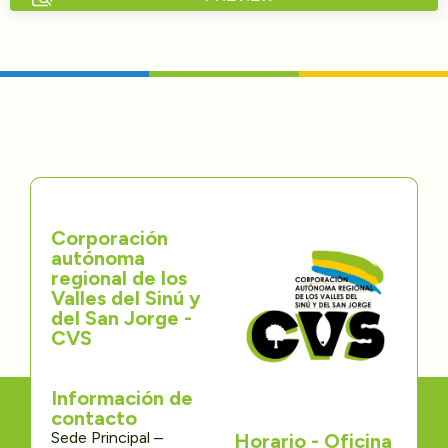
Directorios
Transparencia
Servcio al Ciudadano
Participa
Corporación
Trámites y Servicios
autónoma
regional de los
Contáctenos
Valles del Sinú y
del San Jorge -
CVS
Información de
contacto
Sede Principal –
Horario - Oficina