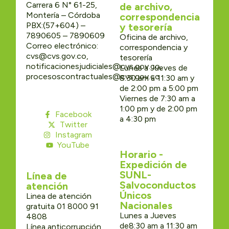
Carrera 6 N° 61-25,
de archivo,
Montería – Córdoba
correspondencia
PBX:(57+604) –
y tesorería
7890605 – 7890609
Oficina de archivo,
Correo electrónico:
correspondencia y
cvs@cvs.gov.co,
tesorería
notificacionesjudiciales@cvs.gov.co,
Lunes a Jueves de
procesoscontractuales@cvs.gov.co
8:30 am a 11:30 am y
de 2:00 pm a 5:00 pm
Viernes de 7:30 am a
1:00 pm y de 2:00 pm
Facebook
a 4:30 pm
Twitter
Instagram
YouTube
Horario -
Expedición de
SUNL-
Línea de
Salvoconductos
atención
Únicos
Linea de atención
Nacionales
gratuita 01 8000 91
Lunes a Jueves
4808
de8:30 am a 11:30 am
Línea anticorrupción