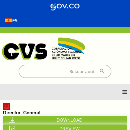
ES
Buscar:
Inicio
Director_General
DOWNLOAD
Nosotros
PREVIEW