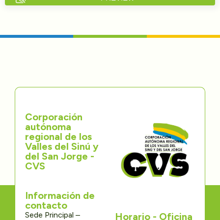
Directorios
Transparencia
Servcio al Ciudadano
Participa
Corporación
Trámites y Servicios
autónoma
regional de los
Contáctenos
Valles del Sinú y
del San Jorge -
CVS
Información de
contacto
Sede Principal –
Horario - Oficina