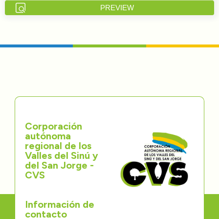
PREVIEW
Directorios
Transparencia
Servcio al Ciudadano
Participa
Trámites y Servicios
Corporación
autónoma
Contáctenos
regional de los
Valles del Sinú y
del San Jorge -
CVS
Información de
contacto