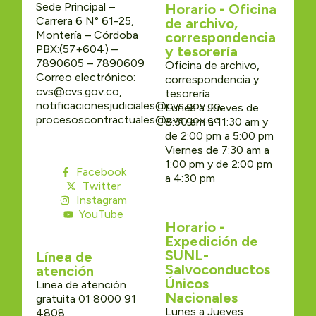
Sede Principal –
Horario - Oficina
Carrera 6 N° 61-25,
de archivo,
Montería – Córdoba
correspondencia
PBX:(57+604) –
y tesorería
7890605 – 7890609
Oficina de archivo,
Correo electrónico:
correspondencia y
cvs@cvs.gov.co,
tesorería
notificacionesjudiciales@cvs.gov.co,
Lunes a Jueves de
procesoscontractuales@cvs.gov.co
8:30 am a 11:30 am y
de 2:00 pm a 5:00 pm
Viernes de 7:30 am a
1:00 pm y de 2:00 pm
Facebook
a 4:30 pm
Twitter
Instagram
YouTube
Horario -
Expedición de
SUNL-
Línea de
Salvoconductos
atención
Únicos
Linea de atención
Nacionales
gratuita 01 8000 91
Lunes a Jueves
4808