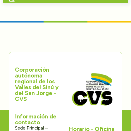
Directorios
Transparencia
Servcio al Ciudadano
Participa
Corporación
Trámites y Servicios
autónoma
regional de los
Contáctenos
Valles del Sinú y
del San Jorge -
CVS
Información de
contacto
Sede Principal –
Horario - Oficina