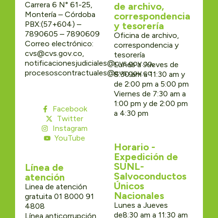
Carrera 6 N° 61-25,
de archivo,
Montería – Córdoba
correspondencia
PBX:(57+604) –
y tesorería
7890605 – 7890609
Oficina de archivo,
Correo electrónico:
correspondencia y
cvs@cvs.gov.co,
tesorería
notificacionesjudiciales@cvs.gov.co,
Lunes a Jueves de
procesoscontractuales@cvs.gov.co
8:30 am a 11:30 am y
de 2:00 pm a 5:00 pm
Viernes de 7:30 am a
1:00 pm y de 2:00 pm
Facebook
a 4:30 pm
Twitter
Instagram
YouTube
Horario -
Expedición de
SUNL-
Línea de
Salvoconductos
atención
Únicos
Linea de atención
Nacionales
gratuita 01 8000 91
Lunes a Jueves
4808
de8:30 am a 11:30 am
Línea anticorrupción