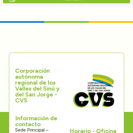
Directorios
Transparencia
Servcio al Ciudadano
Participa
Corporación
Trámites y Servicios
autónoma
regional de los
Contáctenos
Valles del Sinú y
del San Jorge -
CVS
Información de
contacto
Sede Principal –
Horario - Oficina