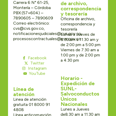
Carrera 6 N° 61-25,
de archivo,
Montería – Córdoba
correspondencia
PBX:(57+604) –
y tesorería
7890605 – 7890609
Oficina de archivo,
Correo electrónico:
correspondencia y
cvs@cvs.gov.co,
tesorería
notificacionesjudiciales@cvs.gov.co,
Lunes a Jueves de
procesoscontractuales@cvs.gov.co
8:30 am a 11:30 am y
de 2:00 pm a 5:00 pm
Viernes de 7:30 am a
1:00 pm y de 2:00 pm
Facebook
a 4:30 pm
Twitter
Instagram
YouTube
Horario -
Expedición de
SUNL-
Línea de
Salvoconductos
atención
Únicos
Linea de atención
Nacionales
gratuita 01 8000 91
Lunes a Jueves
4808
de8:30 am a 11:30 am
Línea anticorrupción