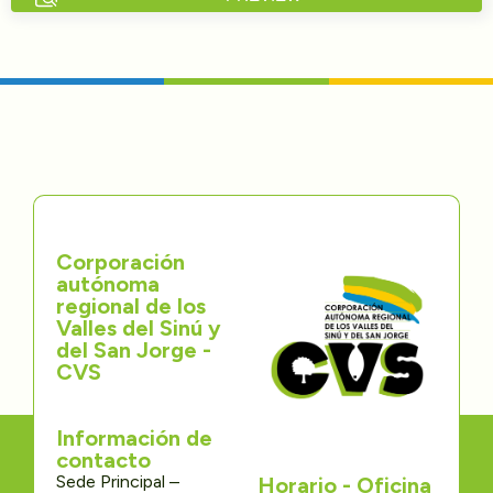
Directorios
Transparencia
Servcio al Ciudadano
Participa
Corporación
Trámites y Servicios
autónoma
regional de los
Contáctenos
Valles del Sinú y
del San Jorge -
CVS
Información de
contacto
Sede Principal –
Horario - Oficina