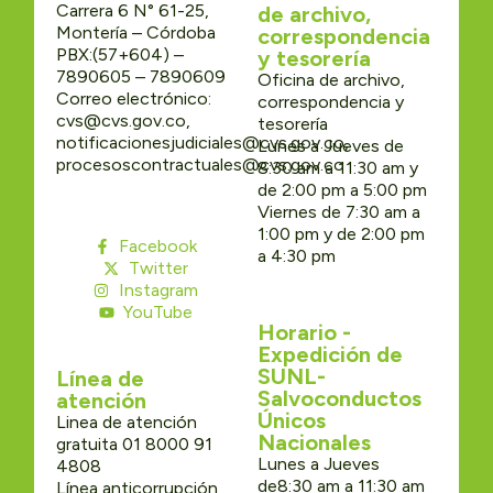
Carrera 6 N° 61-25,
de archivo,
Montería – Córdoba
correspondencia
PBX:(57+604) –
y tesorería
7890605 – 7890609
Oficina de archivo,
Correo electrónico:
correspondencia y
cvs@cvs.gov.co,
tesorería
notificacionesjudiciales@cvs.gov.co,
Lunes a Jueves de
procesoscontractuales@cvs.gov.co
8:30 am a 11:30 am y
de 2:00 pm a 5:00 pm
Viernes de 7:30 am a
1:00 pm y de 2:00 pm
Facebook
a 4:30 pm
Twitter
Instagram
YouTube
Horario -
Expedición de
SUNL-
Línea de
Salvoconductos
atención
Únicos
Linea de atención
Nacionales
gratuita 01 8000 91
Lunes a Jueves
4808
de8:30 am a 11:30 am
Línea anticorrupción