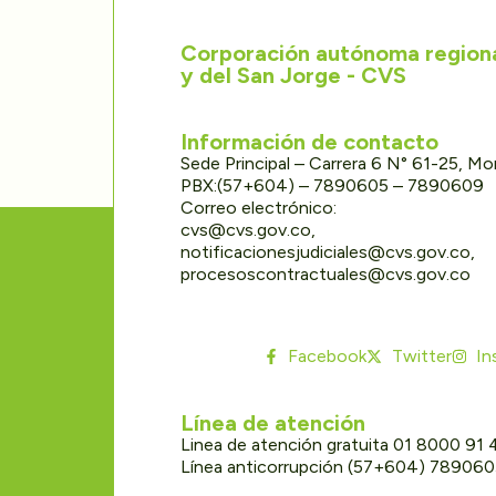
Corporación autónoma regional
y del San Jorge - CVS
Información de contacto
Sede Principal – Carrera 6 N° 61-25, M
PBX:(57+604) – 7890605 – 7890609
Correo electrónico:
cvs@cvs.gov.co,
notificacionesjudiciales@cvs.gov.co,
procesoscontractuales@cvs.gov.co
Facebook
Twitter
In
Línea de atención
Linea de atención gratuita 01 8000 91
Línea anticorrupción (57+604) 78906