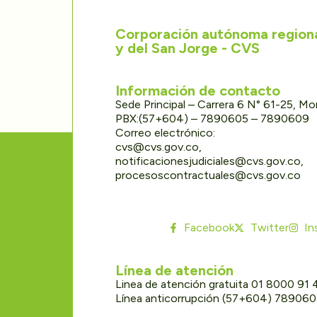
Corporación autónoma regional
y del San Jorge - CVS
Información de contacto
Sede Principal – Carrera 6 N° 61-25, M
PBX:(57+604) – 7890605 – 7890609
Correo electrónico:
cvs@cvs.gov.co,
notificacionesjudiciales@cvs.gov.co,
procesoscontractuales@cvs.gov.co
Facebook
Twitter
In
Línea de atención
Linea de atención gratuita 01 8000 91
Línea anticorrupción (57+604) 78906