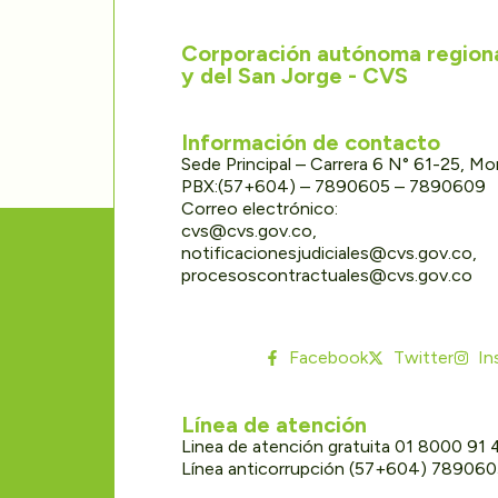
Corporación autónoma regional
y del San Jorge - CVS
Información de contacto
Sede Principal – Carrera 6 N° 61-25, M
PBX:(57+604) – 7890605 – 7890609
Correo electrónico:
cvs@cvs.gov.co,
notificacionesjudiciales@cvs.gov.co,
procesoscontractuales@cvs.gov.co
Facebook
Twitter
In
Línea de atención
Linea de atención gratuita 01 8000 91
Línea anticorrupción (57+604) 78906