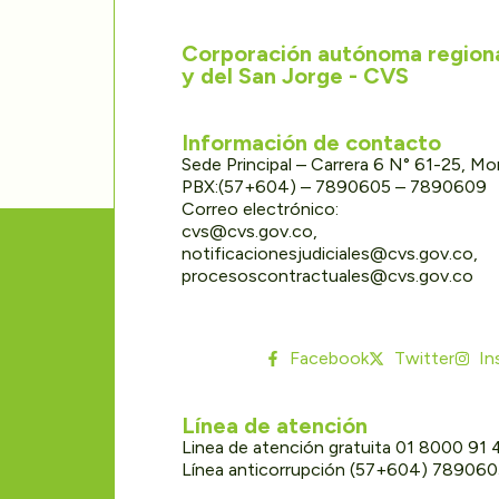
Corporación autónoma regional
y del San Jorge - CVS
Información de contacto
Sede Principal – Carrera 6 N° 61-25, M
PBX:(57+604) – 7890605 – 7890609
Correo electrónico:
cvs@cvs.gov.co,
notificacionesjudiciales@cvs.gov.co,
procesoscontractuales@cvs.gov.co
Facebook
Twitter
In
Línea de atención
Linea de atención gratuita 01 8000 91
Línea anticorrupción (57+604) 78906