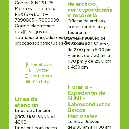
Carrera 6 N° 61-25,
de archivo,
Montería – Córdoba
correspondencia
PBX:(57+604) –
y tesorería
7890605 – 7890609
Oficina de archivo,
Correo electrónico:
correspondencia y
cvs@cvs.gov.co,
tesorería
notificacionesjudiciales@cvs.gov.co,
Lunes a Jueves de
procesoscontractuales@cvs.gov.co
8:30 am a 11:30 am y
de 2:00 pm a 5:00 pm
Viernes de 7:30 am a
1:00 pm y de 2:00 pm
Facebook
a 4:30 pm
Twitter
Instagram
YouTube
Horario -
Expedición de
SUNL-
Línea de
Salvoconductos
atención
Únicos
Linea de atención
Nacionales
gratuita 01 8000 91
Lunes a Jueves
4808
de8:30 am a 11:30 am
Línea anticorrupción