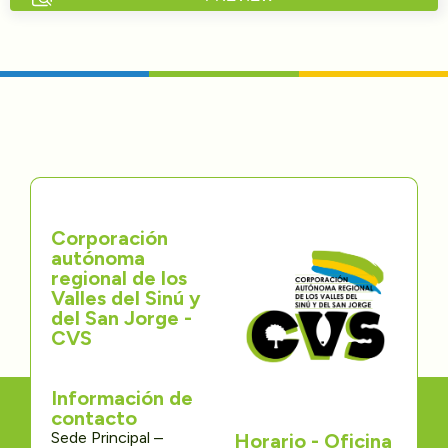
Directorios
Transparencia
Servcio al Ciudadano
Participa
Corporación
Trámites y Servicios
autónoma
regional de los
Contáctenos
Valles del Sinú y
del San Jorge -
CVS
Información de
contacto
Sede Principal –
Horario - Oficina