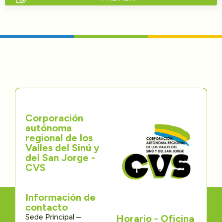
Directorios
Transparencia
Servcio al Ciudadano
Participa
Corporación
Trámites y Servicios
autónoma
regional de los
Contáctenos
Valles del Sinú y
del San Jorge -
CVS
Información de
contacto
Sede Principal –
Horario - Oficina