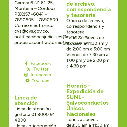
Carrera 6 N° 61-25,
de archivo,
Montería – Córdoba
correspondencia
PBX:(57+604) –
y tesorería
7890605 – 7890609
Oficina de archivo,
Correo electrónico:
correspondencia y
cvs@cvs.gov.co,
tesorería
notificacionesjudiciales@cvs.gov.co,
Lunes a Jueves de
procesoscontractuales@cvs.gov.co
8:30 am a 11:30 am y
de 2:00 pm a 5:00 pm
Viernes de 7:30 am a
1:00 pm y de 2:00 pm
Facebook
a 4:30 pm
Twitter
Instagram
YouTube
Horario -
Expedición de
SUNL-
Línea de
Salvoconductos
atención
Únicos
Linea de atención
Nacionales
gratuita 01 8000 91
Lunes a Jueves
4808
de8:30 am a 11:30 am
Línea anticorrupción