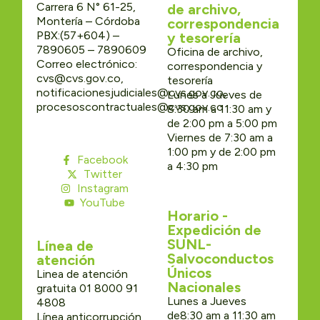
Carrera 6 N° 61-25,
de archivo,
Montería – Córdoba
correspondencia
PBX:(57+604) –
y tesorería
7890605 – 7890609
Oficina de archivo,
Correo electrónico:
correspondencia y
cvs@cvs.gov.co,
tesorería
notificacionesjudiciales@cvs.gov.co,
Lunes a Jueves de
procesoscontractuales@cvs.gov.co
8:30 am a 11:30 am y
de 2:00 pm a 5:00 pm
Viernes de 7:30 am a
1:00 pm y de 2:00 pm
Facebook
a 4:30 pm
Twitter
Instagram
YouTube
Horario -
Expedición de
SUNL-
Línea de
Salvoconductos
atención
Únicos
Linea de atención
Nacionales
gratuita 01 8000 91
Lunes a Jueves
4808
de8:30 am a 11:30 am
Línea anticorrupción