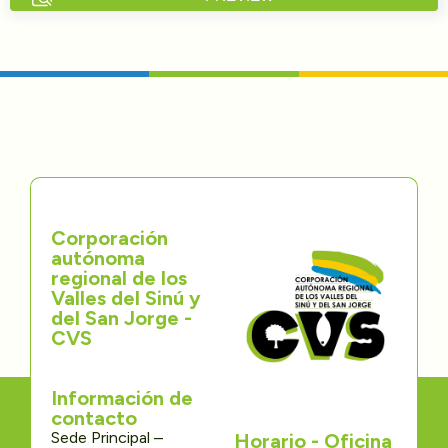
Directorios
Transparencia
Servcio al Ciudadano
Participa
Corporación
Trámites y Servicios
autónoma
regional de los
Contáctenos
Valles del Sinú y
del San Jorge -
CVS
Información de
contacto
Sede Principal –
Horario - Oficina