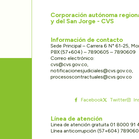
Corporación autónoma regional
y del San Jorge - CVS
Información de contacto
Sede Principal – Carrera 6 N° 61-25, M
PBX:(57+604) – 7890605 – 7890609
Correo electrónico:
cvs@cvs.gov.co,
notificacionesjudiciales@cvs.gov.co,
procesoscontractuales@cvs.gov.co
Facebook
Twitter
In
Línea de atención
Linea de atención gratuita 01 8000 91
Línea anticorrupción (57+604) 78906